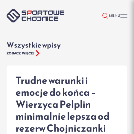
Przejdź do treści
MENU
Wszystkie wpisy
ZOBACZ WIĘCEJ
Trudne warunki i
emocje do końca –
Wierzyca Pelplin
minimalnie lepsza od
rezerw Chojniczanki