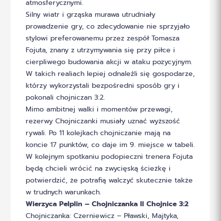
atmosferycznymi.
Silny wiatr i grząska murawa utrudniały
prowadzenie gry, co zdecydowanie nie sprzyjało
stylowi preferowanemu przez zespół Tomasza
Fojuta, znany z utrzymywania się przy piłce i
cierpliwego budowania akcji w ataku pozycyjnym.
W takich realiach lepiej odnaleźli się gospodarze,
którzy wykorzystali bezpośredni sposób gry i
pokonali chojniczan 3:2.
Mimo ambitnej walki i momentów przewagi,
rezerwy Chojniczanki musiały uznać wyższość
rywali. Po 11 kolejkach chojniczanie mają na
koncie 17 punktów, co daje im 9. miejsce w tabeli.
W kolejnym spotkaniu podopieczni trenera Fojuta
będą chcieli wrócić na zwycięską ścieżkę i
potwierdzić, że potrafią walczyć skutecznie także
w trudnych warunkach.
Wierzyca Pelplin – Chojniczanka II Chojnice 3:2
Chojniczanka: Czerniewicz – Pławski, Majtyka,