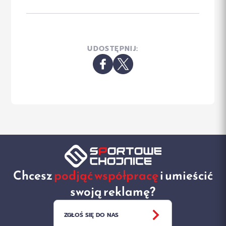
UDOSTĘPNIJ:
Chcesz
podjąć współpracę
i umieścić
swoją reklamę?
ZGŁOŚ SIĘ DO NAS