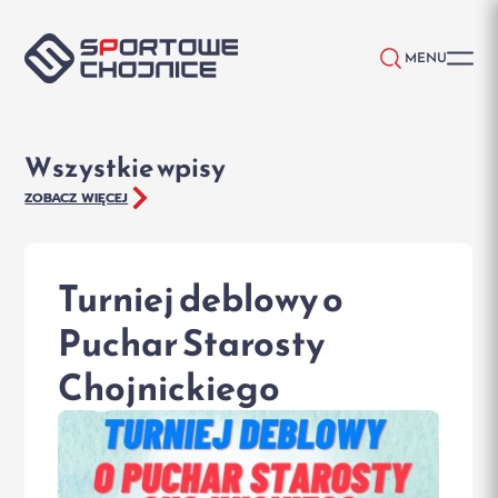
Przejdź do treści
MENU
Wszystkie wpisy
ZOBACZ WIĘCEJ
Turniej deblowy o
Puchar Starosty
Chojnickiego