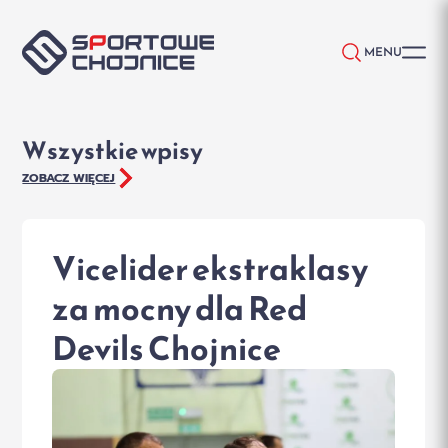
Przejdź do treści
MENU
Wszystkie wpisy
ZOBACZ WIĘCEJ
Vicelider ekstraklasy
za mocny dla Red
Devils Chojnice