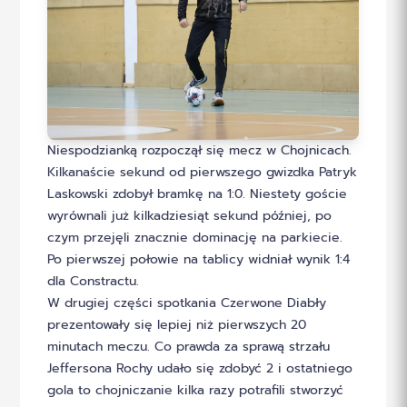
Niespodzianką rozpoczął się mecz w Chojnicach.
Kilkanaście sekund od pierwszego gwizdka Patryk
Laskowski zdobył bramkę na 1:0. Niestety goście
wyrównali już kilkadziesiąt sekund później, po
czym przejęli znacznie dominację na parkiecie.
Po pierwszej połowie na tablicy widniał wynik 1:4
dla Constractu.
W drugiej części spotkania Czerwone Diabły
prezentowały się lepiej niż pierwszych 20
minutach meczu. Co prawda za sprawą strzału
Jeffersona Rochy udało się zdobyć 2 i ostatniego
gola to chojniczanie kilka razy potrafili stworzyć