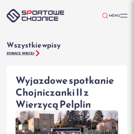
Przejdź do treści
MENU
Wszystkie wpisy
ZOBACZ WIĘCEJ
Wyjazdowe spotkanie
Chojniczanki II z
Wierzycą Pelplin