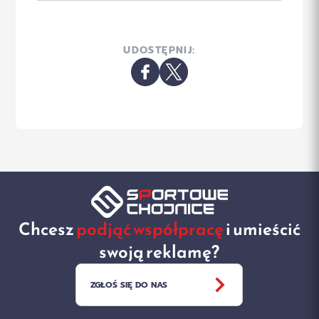
UDOSTĘPNIJ:
Chcesz
podjąć współpracę
i umieścić
swoją reklamę?
ZGŁOŚ SIĘ DO NAS