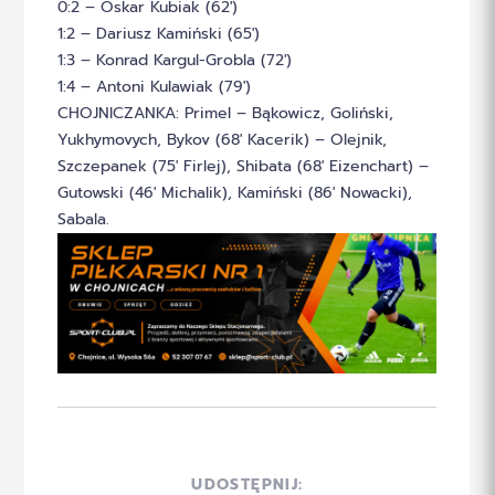
0:2 – Oskar Kubiak (62′)
1:2 – Dariusz Kamiński (65′)
1:3 – Konrad Kargul-Grobla (72′)
1:4 – Antoni Kulawiak (79′)
CHOJNICZANKA: Primel – Bąkowicz, Goliński,
Yukhymovych, Bykov (68′ Kacerik) – Olejnik,
Szczepanek (75′ Firlej), Shibata (68′ Eizenchart) –
Gutowski (46′ Michalik), Kamiński (86′ Nowacki),
Sabala.
UDOSTĘPNIJ: