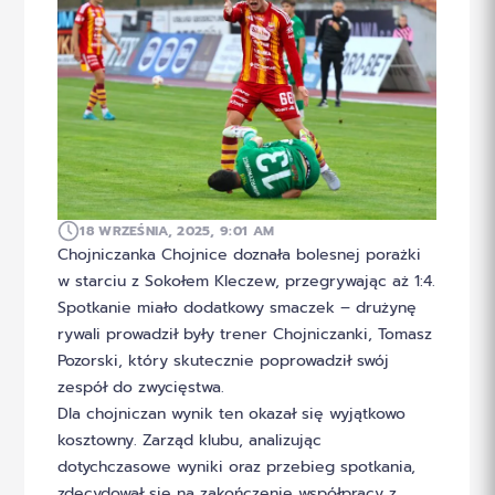
18 WRZEŚNIA, 2025, 9:01 AM
Chojniczanka Chojnice doznała bolesnej porażki
w starciu z Sokołem Kleczew, przegrywając aż 1:4.
Spotkanie miało dodatkowy smaczek – drużynę
rywali prowadził były trener Chojniczanki, Tomasz
Pozorski, który skutecznie poprowadził swój
zespół do zwycięstwa.
Dla chojniczan wynik ten okazał się wyjątkowo
kosztowny. Zarząd klubu, analizując
dotychczasowe wyniki oraz przebieg spotkania,
zdecydował się na zakończenie współpracy z