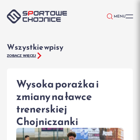
Przejdź do treści
MENU
Wszystkie wpisy
ZOBACZ WIĘCEJ
Wysoka porażka i
zmiany na ławce
trenerskiej
Chojniczanki