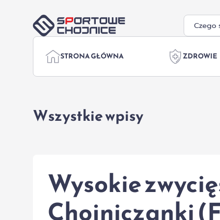
Przejdź do treści
STRONA GŁÓWNA
ZDROWIE
Wszystkie wpisy
Wysokie zwycięs
Chojniczanki 