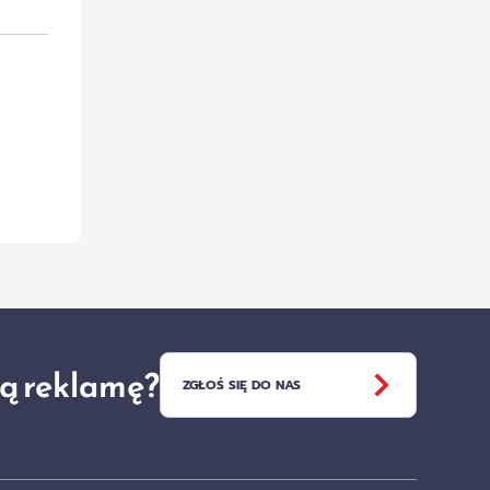
ją reklamę?
ZGŁOŚ SIĘ DO NAS