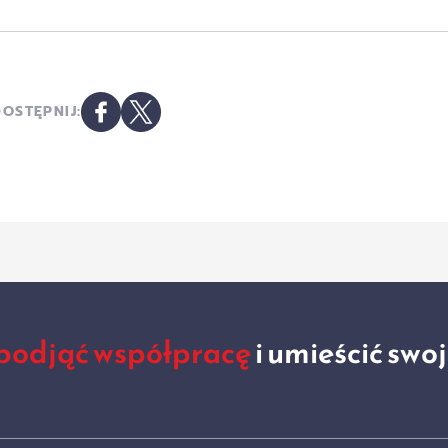
OSTĘPNIJ:
podjąć współpracę
i umieścić swo