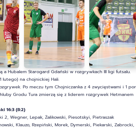
 a Hubalem Starogard Gdański w rozgrywkach III ligi futsalu.
lutego) na chojnickiej Hali.
ozgrywek. Po meczu tym Chojniczanka z 4 zwycięstwami i 1 por
ci Chluby Grodu Tura zmierzą się z liderem rozgrywek Hetmanem
i 16:3 (8:2)
i 2, Wegner, Lepak, Żalikowski, Piesotskyi, Pietraszak
nowski, Klauzo, Rzepiński, Morek, Dymerski, Piekarski, Zabrocki,