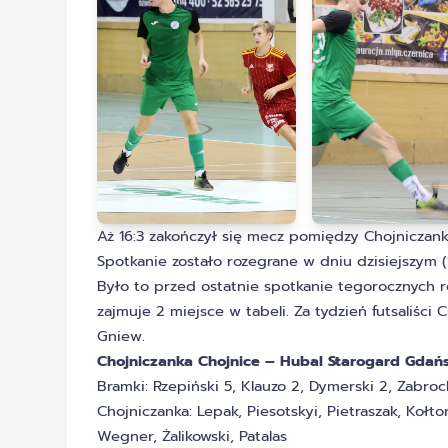
Aż 16:3 zakończył się mecz pomiędzy Chojniczanką
Spotkanie zostało rozegrane w dniu dzisiejszym (1 
Było to przed ostatnie spotkanie tegorocznych r
zajmuje 2 miejsce w tabeli. Za tydzień futsaliś
Gniew.
Chojniczanka Chojnice – Hubal Starogard Gdańsk
Bramki: Rzepiński 5, Klauzo 2, Dymerski 2, Zabrock
Chojniczanka: Lepak, Piesotskyi, Pietraszak, Kołto
Wegner, Żalikowski, Patalas