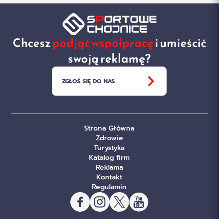
Chcesz
podjąć współpracę
i umieścić
swoją reklamę?
ZGŁOŚ SIĘ DO NAS
Strona Główna
Zdrowie
Turystyka
Katalog firm
Reklama
Kontakt
Regulamin