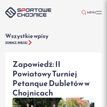
Przejdź do treści
MENU
Wszystkie wpisy
ZOBACZ WIĘCEJ
Zapowiedź: II
Powiatowy Turniej
Petanque Dubletów w
Chojnicach