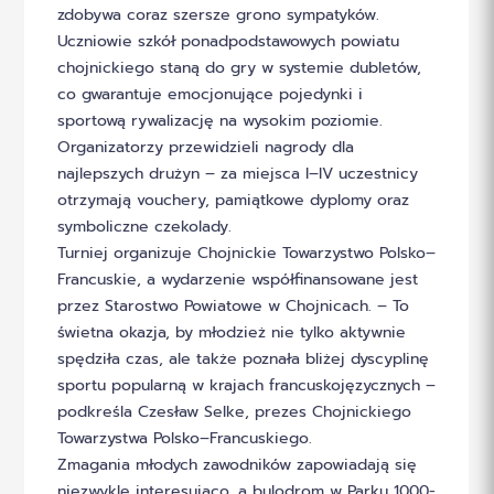
zdobywa coraz szersze grono sympatyków.
Uczniowie szkół ponadpodstawowych powiatu
chojnickiego staną do gry w systemie dubletów,
co gwarantuje emocjonujące pojedynki i
sportową rywalizację na wysokim poziomie.
Organizatorzy przewidzieli nagrody dla
najlepszych drużyn – za miejsca I–IV uczestnicy
otrzymają vouchery, pamiątkowe dyplomy oraz
symboliczne czekolady.
Turniej organizuje Chojnickie Towarzystwo Polsko–
Francuskie, a wydarzenie współfinansowane jest
przez Starostwo Powiatowe w Chojnicach. – To
świetna okazja, by młodzież nie tylko aktywnie
spędziła czas, ale także poznała bliżej dyscyplinę
sportu popularną w krajach francuskojęzycznych –
podkreśla Czesław Selke, prezes Chojnickiego
Towarzystwa Polsko–Francuskiego.
Zmagania młodych zawodników zapowiadają się
niezwykle interesująco, a bulodrom w Parku 1000-