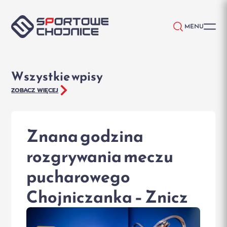
Przejdź do treści
MENU
Wszystkie wpisy
ZOBACZ WIĘCEJ
Znana godzina
rozgrywania meczu
pucharowego
Chojniczanka – Znicz