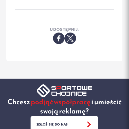
UDOSTĘPNIJ:
Chcesz
podjąć współpracę
i umieścić
swoją reklamę?
ZGŁOŚ SIĘ DO NAS